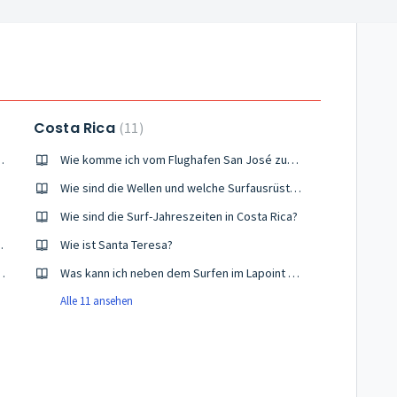
Costa Rica
11
ura zum Lapoint Surfcamp?
Wie komme ich vom Flughafen San José zum Lapoint Costa Rica?
Wie sind die Wellen und welche Surfausrüstung brauche ich?
Wie sind die Surf-Jahreszeiten in Costa Rica?
in Surfcamp ausgewählt?
Wie ist Santa Teresa?
 Fuerteventura zu übernachten?
Was kann ich neben dem Surfen im Lapoint Costa Rica noch tun?
Alle 11 ansehen